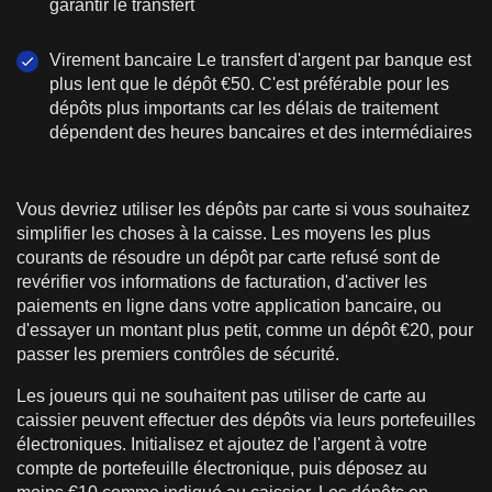
garantir le transfert
Virement bancaire Le transfert d'argent par banque est
plus lent que le dépôt €50. C'est préférable pour les
dépôts plus importants car les délais de traitement
dépendent des heures bancaires et des intermédiaires
Vous devriez utiliser les dépôts par carte si vous souhaitez
simplifier les choses à la caisse. Les moyens les plus
courants de résoudre un dépôt par carte refusé sont de
revérifier vos informations de facturation, d'activer les
paiements en ligne dans votre application bancaire, ou
d'essayer un montant plus petit, comme un dépôt €20, pour
passer les premiers contrôles de sécurité.
Les joueurs qui ne souhaitent pas utiliser de carte au
caissier peuvent effectuer des dépôts via leurs portefeuilles
électroniques. Initialisez et ajoutez de l'argent à votre
compte de portefeuille électronique, puis déposez au