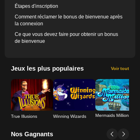
Étapes d'inscription
Comment réclamer le bonus de bienvenue après
la connexion
Ce que vous devez faire pour obtenir un bonus
de bienvenue
Codes promotionnels et offres en cours dans
votre compte
Jeux les plus populaires
Voir tout
Ce que vous devez faire pour trouver et utiliser
les codes promotionnels dans votre compte
Options de dépôt chez Regent Play : cartes,
portefeuilles électroniques, cryptomonnaies et
montants minimums
Options de retrait : frais, délais et comment
Mermaids Millions
True Illusions
Winning Wizards
D
encaisser
Voici comment récupérer votre argent
Nos Gagnants
Mettre en place un budget responsable