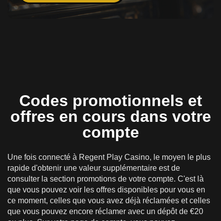
Codes promotionnels et
offres en cours dans votre
compte
Une fois connecté à Regent Play Casino, le moyen le plus
rapide d'obtenir une valeur supplémentaire est de
consulter la section promotions de votre compte. C'est là
que vous pouvez voir les offres disponibles pour vous en
ce moment, celles que vous avez déjà réclamées et celles
que vous pouvez encore réclamer avec un dépôt de €20