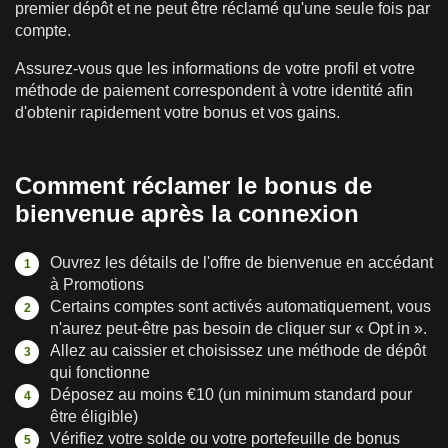
premier dépôt et ne peut être réclamé qu'une seule fois par
compte.
Assurez-vous que les informations de votre profil et votre
méthode de paiement correspondent à votre identité afin
d'obtenir rapidement votre bonus et vos gains.
Comment réclamer le bonus de
bienvenue après la connexion
Ouvrez les détails de l'offre de bienvenue en accédant
à Promotions
Certains comptes sont activés automatiquement, vous
n'aurez peut-être pas besoin de cliquer sur « Opt in ».
Allez au caissier et choisissez une méthode de dépôt
qui fonctionne
Déposez au moins €10 (un minimum standard pour
être éligible)
Vérifiez votre solde ou votre portefeuille de bonus