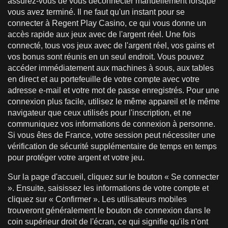
assurez-vous de vous déconnecter manuellement lorsque
vous avez terminé. Il ne faut qu'un instant pour se
connecter à Regent Play Casino, ce qui vous donne un
accès rapide aux jeux avec de l'argent réel. Une fois
connecté, tous vos jeux avec de l'argent réel, vos gains et
vos bonus sont réunis en un seul endroit. Vous pouvez
accéder immédiatement aux machines à sous, aux tables
en direct et au portefeuille de votre compte avec votre
adresse e-mail et votre mot de passe enregistrés. Pour une
connexion plus facile, utilisez le même appareil et le même
navigateur que ceux utilisés pour l'inscription, et ne
communiquez vos informations de connexion à personne.
Si vous êtes de France, votre session peut nécessiter une
vérification de sécurité supplémentaire de temps en temps
pour protéger votre argent et votre jeu.
Sur la page d'accueil, cliquez sur le bouton « Se connecter
». Ensuite, saisissez les informations de votre compte et
cliquez sur « Confirmer ». Les utilisateurs mobiles
trouveront généralement le bouton de connexion dans le
coin supérieur droit de l'écran, ce qui signifie qu'ils n'ont