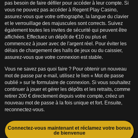
pas besoin de faire défiler pour accéder à leur compte. Si
vous ne pouvez pas accéder à Regent Play Casino,
assurez-vous que votre orthographe, la langue du clavier
et le verrouillage des majuscules sont corrects. Suivez
également toutes les invites de sécurité qui peuvent être
affichées. Effectuez un dépôt de €10 ou plus et
commencez à jouer avec de l'argent réel. Pour éviter les
délais de chargement des halls de jeux ou du caissier,
assurez-vous que votre connexion est stable.
Vous ne savez pas quoi faire ? Pour obtenir un nouveau
mot de passe par e-mail, utilisez le lien « Mot de passe
oublié » sur le formulaire de connexion. Si vous souhaitez
continuer à jouer et gérer les dépôts et les retraits, comme
retirer 200 € directement depuis votre compte, créez un
nouveau mot de passe à la fois unique et fort. Ensuite,
reconnectez-vous.
Connectez-vous maintenant et réclamez votre bonus
de bienvenue