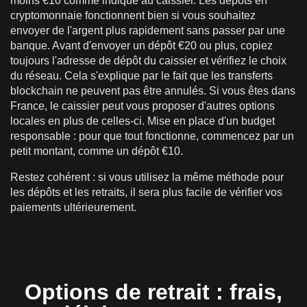
moins €10 comme indiqué au caissier. Les dépôts en
cryptomonnaie fonctionnent bien si vous souhaitez
envoyer de l'argent plus rapidement sans passer par une
banque. Avant d'envoyer un dépôt €20 ou plus, copiez
toujours l'adresse de dépôt du caissier et vérifiez le choix
du réseau. Cela s'explique par le fait que les transferts
blockchain ne peuvent pas être annulés. Si vous êtes dans
France, le caissier peut vous proposer d'autres options
locales en plus de celles-ci. Mise en place d'un budget
responsable : pour que tout fonctionne, commencez par un
petit montant, comme un dépôt €10.
Restez cohérent : si vous utilisez la même méthode pour
les dépôts et les retraits, il sera plus facile de vérifier vos
paiements ultérieurement.
Options de retrait : frais,