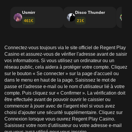
Connexion mobile pour Regent Play :
Usmirr
Disco Thunder
Q
application, navigation par navigateur et
461€
21€
compatibilité
Pourquoi ne puis-je pas accéder à mon compte
Regent Play Casino ?
Connectez-vous toujours via le site officiel de Regent Play
Comment changer votre mot de passe oublié
Casino et assurez-vous de vérifier l'adresse avant de saisir
Compte verrouillé : quelles en sont les causes et
vos informations. Si vous utilisez un ordinateur ou un
comment le déverrouiller ?
réseau public, cela aidera à protéger votre compte. Cliquez
sur le bouton « Se connecter » sur la page d'accueil ou
Moyens courants de résoudre les problèmes de
dans le menu en haut de la page. Saisissez le mot de
connexion
passe et l'adresse e-mail ou le nom d'utilisateur lié à votre
compte. Puis cliquez sur « Confirmer ». La vérification doit
être effectuée avant de pouvoir ouvrir le caissier ou
commencer à jouer avec de l'argent réel si vous avez
choisi d'ajouter une sécurité supplémentaire. Cliquez sur
Connexion lorsque vous ouvrez Regent Play Casino.
Saisissez votre nom d'utilisateur ou votre adresse e-mail
que vous avez utilisé pour vous inscrire.