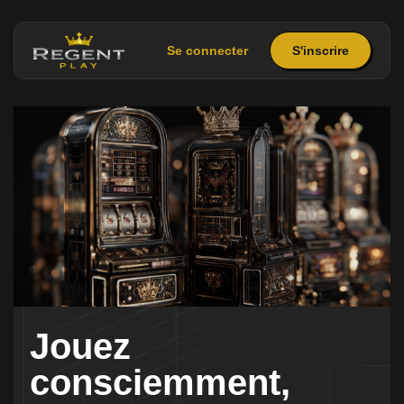
Se connecter
S'inscrire
Jouez
consciemment,