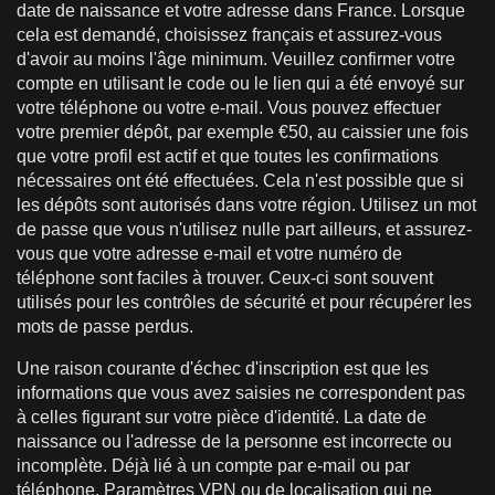
date de naissance et votre adresse dans France. Lorsque
cela est demandé, choisissez français et assurez-vous
d'avoir au moins l'âge minimum. Veuillez confirmer votre
compte en utilisant le code ou le lien qui a été envoyé sur
votre téléphone ou votre e-mail. Vous pouvez effectuer
votre premier dépôt, par exemple €50, au caissier une fois
que votre profil est actif et que toutes les confirmations
nécessaires ont été effectuées. Cela n'est possible que si
les dépôts sont autorisés dans votre région. Utilisez un mot
de passe que vous n'utilisez nulle part ailleurs, et assurez-
vous que votre adresse e-mail et votre numéro de
téléphone sont faciles à trouver. Ceux-ci sont souvent
utilisés pour les contrôles de sécurité et pour récupérer les
mots de passe perdus.
Une raison courante d'échec d'inscription est que les
informations que vous avez saisies ne correspondent pas
à celles figurant sur votre pièce d'identité. La date de
naissance ou l'adresse de la personne est incorrecte ou
incomplète. Déjà lié à un compte par e-mail ou par
téléphone. Paramètres VPN ou de localisation qui ne