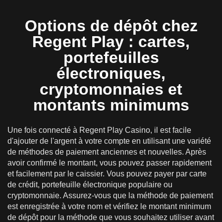
Options de dépôt chez
Regent Play : cartes,
portefeuilles
électroniques,
cryptomonnaies et
montants minimums
Une fois connecté à Regent Play Casino, il est facile
d'ajouter de l'argent à votre compte en utilisant une variété
de méthodes de paiement anciennes et nouvelles. Après
avoir confirmé le montant, vous pouvez passer rapidement
et facilement par le caissier. Vous pouvez payer par carte
de crédit, portefeuille électronique populaire ou
cryptomonnaie. Assurez-vous que la méthode de paiement
est enregistrée à votre nom et vérifiez le montant minimum
de dépôt pour la méthode que vous souhaitez utiliser avant