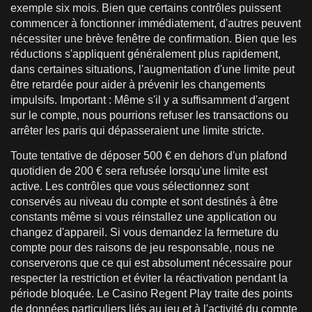
exemple six mois. Bien que certains contrôles puissent
commencer à fonctionner immédiatement, d'autres peuvent
nécessiter une brève fenêtre de confirmation. Bien que les
réductions s'appliquent généralement plus rapidement,
dans certaines situations, l'augmentation d'une limite peut
être retardée pour aider à prévenir les changements
impulsifs. Important : Même s'il y a suffisamment d'argent
sur le compte, nous pourrions refuser les transactions ou
arrêter les paris qui dépasseraient une limite stricte.
Toute tentative de déposer 500 € en dehors d'un plafond
quotidien de 200 € sera refusée lorsqu'une limite est
active. Les contrôles que vous sélectionnez sont
conservés au niveau du compte et sont destinés à être
constants même si vous réinstallez une application ou
changez d'appareil. Si vous demandez la fermeture du
compte pour des raisons de jeu responsable, nous ne
conserverons que ce qui est absolument nécessaire pour
respecter la restriction et éviter la réactivation pendant la
période bloquée. Le Casino Regent Play traite des points
de données particuliers liés au jeu et à l'activité du compte