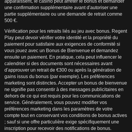
apparaissent, le casino peut arrêter le bonus et demander
une confirmation supplémentaire avant d'autoriser une
partie supplémentaire ou une demande de retrait comme
500 €.
Vérification pour les retraits liés au jeu avec bonus. Regent
Play peut devoir vérifier votre identité et la propriété du
paiement pour satisfaire aux exigences de conformité si
vous jouez avec un Bonus de Bienvenue et demandez
ensuite un paiement. En pratique, cela peut influencer le
calendrier si des documents sont nécessaires avant
d'approuver un retrait de €300 ou après la génération de
gains issus du bonus (par exemple). Les préférences
marketing sont distinctes. Accepter un bonus de bienvenue
ne signifie pas consentir à des messages publicitaires en
dehors de ce qui est requis pour les communications de
service. Généralement, vous pouvez modifier vos
préférences marketing dans les paramètres de votre
compte tout en conservant vos conditions de bonus actives
; sauf si une offre particulière exige spécifiquement une
inscription pour recevoir des notifications de bonus.