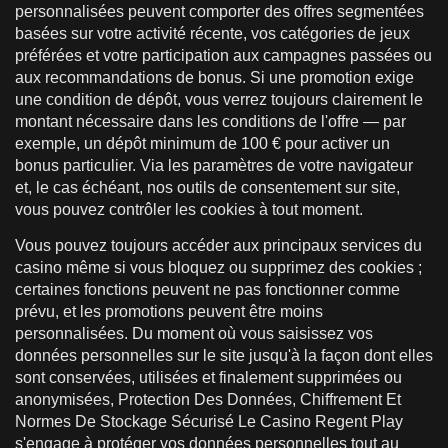
personnalisées peuvent comporter des offres segmentées
basées sur votre activité récente, vos catégories de jeux
préférées et votre participation aux campagnes passées ou
aux recommandations de bonus. Si une promotion exige
une condition de dépôt, vous verrez toujours clairement le
montant nécessaire dans les conditions de l'offre — par
exemple, un dépôt minimum de 100 € pour activer un
bonus particulier. Via les paramètres de votre navigateur
et, le cas échéant, nos outils de consentement sur site,
vous pouvez contrôler les cookies à tout moment.
Vous pouvez toujours accéder aux principaux services du
casino même si vous bloquez ou supprimez des cookies ;
certaines fonctions peuvent ne pas fonctionner comme
prévu, et les promotions peuvent être moins
personnalisées. Du moment où vous saisissez vos
données personnelles sur le site jusqu'à la façon dont elles
sont conservées, utilisées et finalement supprimées ou
anonymisées, Protection Des Données, Chiffrement Et
Normes De Stockage Sécurisé Le Casino Regent Play
s'engage à protéger vos données personnelles tout au