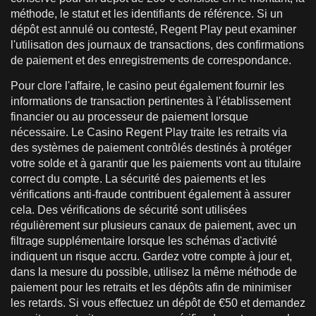
méthode, le statut et les identifiants de référence. Si un
dépôt est annulé ou contesté, Regent Play peut examiner
l'utilisation des journaux de transactions, des confirmations
de paiement et des enregistrements de correspondance.
Pour clore l'affaire, le casino peut également fournir les
informations de transaction pertinentes à l'établissement
financier ou au processeur de paiement lorsque
nécessaire. Le Casino Regent Play traite les retraits via
des systèmes de paiement contrôlés destinés à protéger
votre solde et à garantir que les paiements vont au titulaire
correct du compte. La sécurité des paiements et les
vérifications anti-fraude contribuent également à assurer
cela. Des vérifications de sécurité sont utilisées
régulièrement sur plusieurs canaux de paiement, avec un
filtrage supplémentaire lorsque les schémas d'activité
indiquent un risque accru. Gardez votre compte à jour et,
dans la mesure du possible, utilisez la même méthode de
paiement pour les retraits et les dépôts afin de minimiser
les retards. Si vous effectuez un dépôt de €50 et demandez