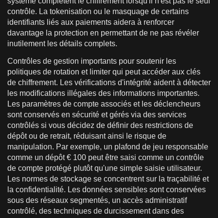
système complètent le chiffrement lorsqu'il n'est pas le seul
contrôle. La tokenisation ou le masquage de certains
identifiants liés aux paiements aidera à renforcer
davantage la protection en permettant de ne pas révéler
inutilement les détails complets.
Contrôles de gestion importants pour soutenir les
politiques de rotation et limiter qui peut accéder aux clés
de chiffrement. Les vérifications d'intégrité aident à détecter
les modifications illégales des informations importantes.
Les paramètres de compte associés et les déclencheurs
sont conservés en sécurité et gérés via des services
contrôlés si vous décidez de définir des restrictions de
dépôt ou de retrait, réduisant ainsi le risque de
manipulation. Par exemple, un plafond de jeu responsable
comme un dépôt € 100 peut être saisi comme un contrôle
de compte protégé plutôt qu'une simple saisie utilisateur.
Les normes de stockage se concentrent sur la traçabilité et
la confidentialité. Les données sensibles sont conservées
sous des réseaux segmentés, un accès administratif
contrôlé, des techniques de durcissement dans des