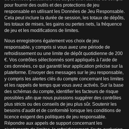
pour fournir des outils et des protections de jeu
responsable en utilisant les Données de Jeu Responsable.
Cela peut inclure la durée de session, les totaux de dépôts,
les totaux de mises, les gains ou pertes nets, la fréquence
de jeu et les modifications de limites.
Nous enregistrons également vos choix de jeu
responsable, y compris si vous avez une période de
refroidissement ou une limite de dépôt quotidienne de 200
€. Vos contrôles sélectionnés sont appliqués à l'aide de
ces données, ce qui garantit leur application précise sur la
plateforme. Envoyer des messages sur le jeu responsable,
y compris les alertes clés du compte concernant les limites
et les rappels de temps que vous avez activés. Sur la base
des schémas du compte, identifier les facteurs de risque
possibles afin que nous puissions suggérer des contrôles
plus stricts ou des conseils de jeu plus sûr. Soutenir les
besoins d'audit et de conformité lorsque les conditions de
licence exigent des politiques de jeu responsable.
Répondre aux appels de support concernant les