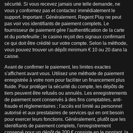
sécurité. Si vous recevez jamais une telle demande, ne
vous y conformez pas et contactez immédiatement le
support. Important : Généralement, Regent Play ne peut
pas voir vos identifiants de paiement complets. Le
fournisseur de paiement gère l'authentification de la carte
et du portefeuille ; le casino reçoit des signaux confirmant
ce qui doit être crédité sur votre compte. Selon la méthode,
vous pouvez trouver un dépôt minimum € 10 ou 20 dans la
caisse.
Avant de confirmer le paiement, les limites exactes
s'affichent avant vous. Utilisez une méthode de paiement
enregistrée à votre nom pour faciliter un financement plus
fluide. Pour protéger la sécurité du compte, les dépôts de
tiers peuvent être refusés ou annulés. Les enregistrements
de paiement sont conservés à des fins comptables, anti-
fraude et réglementaires ; l'accès est limité au personnel
autorisé et aux prestataires de services qui en ont besoin
pour exercer leurs fonctions. Généralement, plutôt que les
identifiants de paiement complets, l'enregistrement
conservé pour un dépôt de 200 € consiste en le montant, la