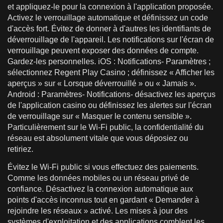
et appliquez-le pour la connexion à l'application proposée.
Activez le verrouillage automatique et définissez un code
d'accès fort. Évitez de donner à d'autres les identifiants de
déverrouillage de l'appareil. Les notifications sur l'écran de
verrouillage peuvent exposer des données de compte.
Gardez-les personnelles. iOS : Notifications- Paramètres ;
sélectionnez Regent Play Casino ; définissez « Afficher les
aperçus » sur « Lorsque déverrouillé » ou « Jamais ».
Android : Paramètres- Notifications- désactivez les aperçus
de l'application casino ou définissez les alertes sur l'écran
de verrouillage sur « Masquer le contenu sensible ».
Particulièrement sur le Wi-Fi public, la confidentialité du
réseau est absolument vitale que vous déposiez ou
retiriez.
Évitez le Wi-Fi public si vous effectuez des paiements.
Comme les données mobiles ou un réseau privé de
confiance. Désactivez la connexion automatique aux
points d'accès inconnus tout en gardant « Demander à
rejoindre les réseaux » activé. Les mises à jour des
systèmes d'exploitation et des applications comblent les