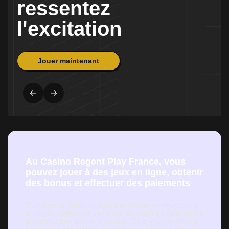
ressentez
l'excitation
Jouer maintenant
Au Casino Regent Play France, vous
pouvez jouer à des jeux en ligne, obtenir
des bonus et effectuer des paiements
Pour obtenir notre pack de bienvenue, rendez-vous à
la caisse, définissez une limite de dépôt quotidienne et
présentez une preuve d'identité. Cela vous permettra