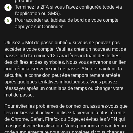
produire.
Terminez la 2FA si vous l'avez configurée (code via
l'application ou SMS).
Pour accéder au tableau de bord de votre compte,
appuyez sur Continuer.
Utilisez « Mot de passe oublié » si vous ne pouvez pas
accéder à votre compte. Veuillez créer un nouveau mot de
passe fort d'au moins 12 caractères incluant des lettres,
des chiffres et des symboles. Nous vous enverrons un lien
pour réinitialiser votre mot de passe. Afin de maintenir la
sécurité, la connexion peut être temporairement arrêtée
après quelques tentatives infructueuses. Vous pouvez
réessayer après un court laps de temps ou changer votre
mot de passe.
Pour éviter les problèmes de connexion, assurez-vous que
les cookies sont activés, utilisez la version la plus récente
de Chrome, Safari, Firefox ou Edge, et évitez les VPN qui
masquent votre localisation. Nous pourrions demander un
code supplémentaire pour vous protéger si vous changez