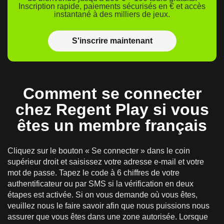
Inscription rapide, paiements sécurisés en € et accès
instantané à des milliers de jeux.
S'inscrire maintenant
Comment se connecter
chez Regent Play si vous
êtes un membre français
Cliquez sur le bouton « Se connecter » dans le coin
supérieur droit et saisissez votre adresse e-mail et votre
mot de passe. Tapez le code à 6 chiffres de votre
authentificateur ou par SMS si la vérification en deux
étapes est activée. Si on vous demande où vous êtes,
veuillez nous le faire savoir afin que nous puissions nous
assurer que vous êtes dans une zone autorisée. Lorsque