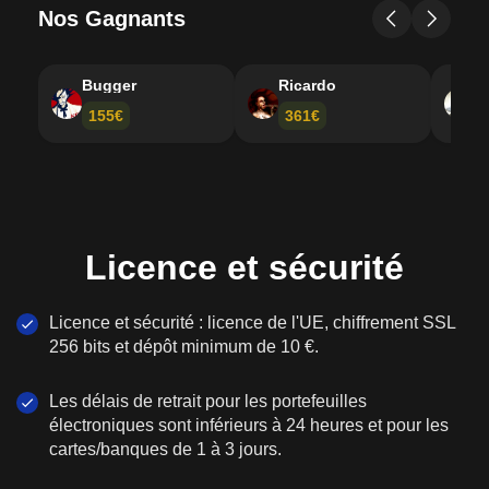
Bonus et promotions
Nos Gagnants
Comment réclamer des tours gratuits
Explication du cashback
Bugger
Ricardo
C
Tournois
155€
361€
Règles générales des bonus
Comment obtenir et utiliser les codes promo
Regent Play
Étapes pour utiliser un code
Licence et sécurité
Application mobile
Licence et sécurité : licence de l'UE, chiffrement SSL
Instructions d'installation
256 bits et dépôt minimum de 10 €.
Programme VIP
Avantages d'être VIP et comment y parvenir plus
Les délais de retrait pour les portefeuilles
rapidement
électroniques sont inférieurs à 24 heures et pour les
cartes/banques de 1 à 3 jours.
Mesures de sécurité