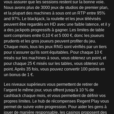
vous assurer que les sessions restent sur la bonne voie.
Nous avons plus de 3000 jeux de studios de premier plan,
et la plupart des machines à sous ont un RTP entre 95%
and 97%. Le blackjack, la roulette et les jeux télévisés
peuvent être regardés en HD avec une faible latence, et il y
a des jackpots progressifs à gagner. Les limites de table
sont comprises entre 0,10 € et 5 000 €, donc les joueurs
prudents et les gros joueurs peuvent profiter du jeu.
Chaque mois, tous les jeux RNG sont vérifiés par un tiers
pour s'assurer qu'ils sont équitables. Pour chaque 10 €
misés sur les machines à sous, vous obtenez un point, et
pour chaque 25 € misés sur les tables, vous obtenez un
point. Après 35 fois, vous pouvez convertir 100 points en
un bonus de 1 €.
Les niveaux supérieurs vous permettent de retirer de
l'argent le même jour, vous offrent jusqu'à 10 % de
cashback chaque mois, et vous permettent de définir vos
propres limites. Le hub de récompenses Regent Play vous
permet de suivre votre progression. Pour aider les gens à
jouer de manière responsable, les casinos proposent des