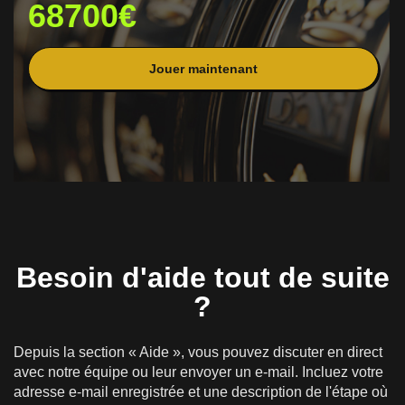
68700€
Jouer maintenant
Besoin d'aide tout de suite
?
Depuis la section « Aide », vous pouvez discuter en direct
avec notre équipe ou leur envoyer un e-mail. Incluez votre
adresse e-mail enregistrée et une description de l'étape où