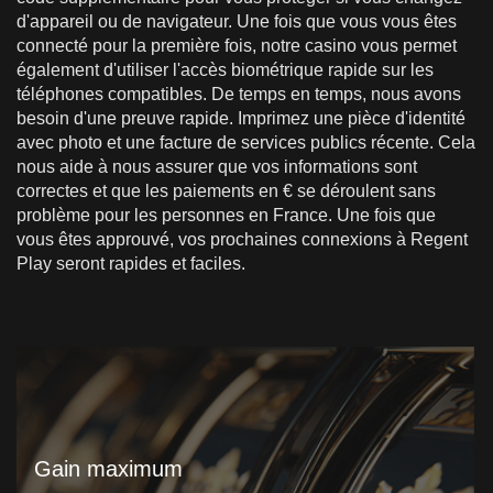
d'appareil ou de navigateur. Une fois que vous vous êtes
connecté pour la première fois, notre casino vous permet
également d'utiliser l'accès biométrique rapide sur les
téléphones compatibles. De temps en temps, nous avons
besoin d'une preuve rapide. Imprimez une pièce d'identité
avec photo et une facture de services publics récente. Cela
nous aide à nous assurer que vos informations sont
correctes et que les paiements en € se déroulent sans
problème pour les personnes en France. Une fois que
vous êtes approuvé, vos prochaines connexions à Regent
Play seront rapides et faciles.
Gain maximum