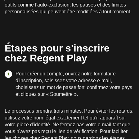
outils comme l'auto-exclusion, les pauses et des limites
personnalisées qui peuvent être modifiées à tout moment.
Étapes pour s'inscrire
chez Regent Play
Pour créer un compte, ouvrez notre formulaire
d'inscription, saisissez votre adresse e-mail,
choisissez un mot de passe fort, confirmez votre pays
et cliquez sur « Soumettre ».
Le processus prendra trois minutes. Pour éviter les retards,
utilisez votre nom légal exactement tel qu'il apparaît sur
votre pièce d'identité. Ne fermez pas votre e-mail tant que
vous n'avez pas reçu le lien de vérification. Pour faciliter
les choses chez Regent Play, nous gardons les étapes