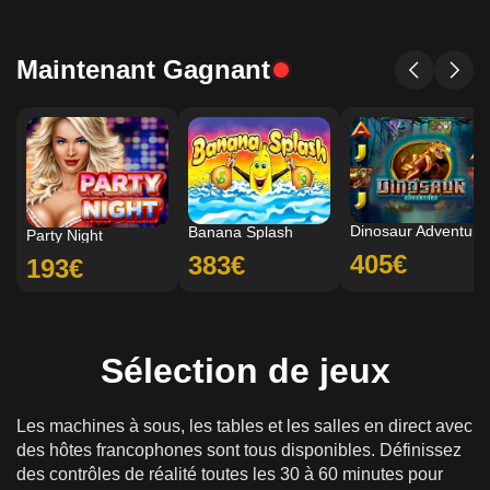
Maintenant Gagnant
Dinosaur Adventure
Banana Splash
Party Night
405€
383€
193€
Sélection de jeux
Les machines à sous, les tables et les salles en direct avec
des hôtes francophones sont tous disponibles. Définissez
des contrôles de réalité toutes les 30 à 60 minutes pour