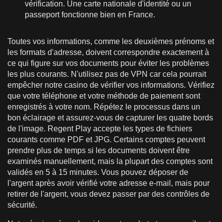
vérification. Une carte nationale d'identité ou un
passeport fonctionne bien en France.
Toutes vos informations, comme les deuxièmes prénoms et
les formats d'adresse, doivent correspondre exactement à
ce qui figure sur vos documents pour éviter les problèmes
les plus courants. N'utilisez pas de VPN car cela pourrait
empêcher notre casino de vérifier vos informations. Vérifiez
que votre téléphone et votre méthode de paiement sont
enregistrés à votre nom. Répétez le processus dans un
bon éclairage et assurez-vous de capturer les quatre bords
de l'image. Regent Play accepte les types de fichiers
courants comme PDF et JPG. Certains comptes peuvent
prendre plus de temps si les documents doivent être
examinés manuellement, mais la plupart des comptes sont
validés en 5 à 15 minutes. Vous pouvez déposer de
l'argent après avoir vérifié votre adresse e-mail, mais pour
retirer de l'argent, vous devez passer par des contrôles de
sécurité.