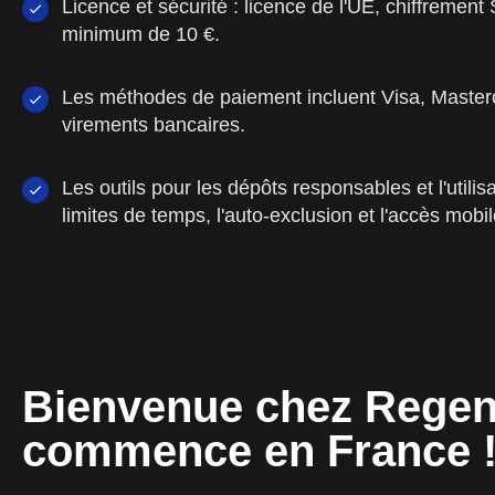
Jeu responsable
Licence et sécurité : licence de l'UE, chiffrement
minimum de 10 €.
Conseils rapides
Les méthodes de paiement incluent Visa, Masterca
virements bancaires.
Les outils pour les dépôts responsables et l'utilis
limites de temps, l'auto-exclusion et l'accès mobil
Bienvenue chez Regent
commence en France 