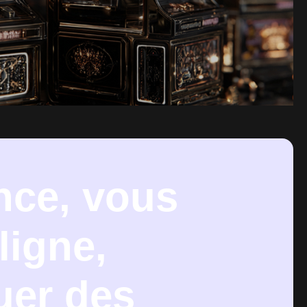
nce, vous
ligne,
uer des