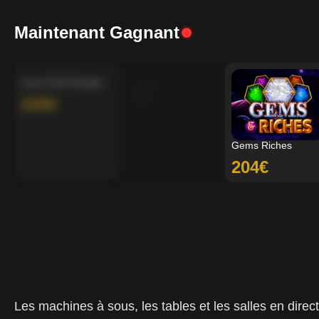
Maintenant Gagnant
Lara Croft Temples And Tombs
Wild Ox
Alpha Squad
208€
210€
70€
Les machines à sous, les tables et les salles en direc