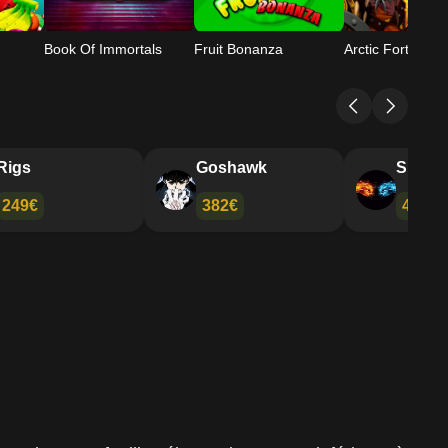
Book Of Immortals
Fruit Bonanza
Arctic Fortune
Rigs
Goshawk
Sifore
249€
382€
418€