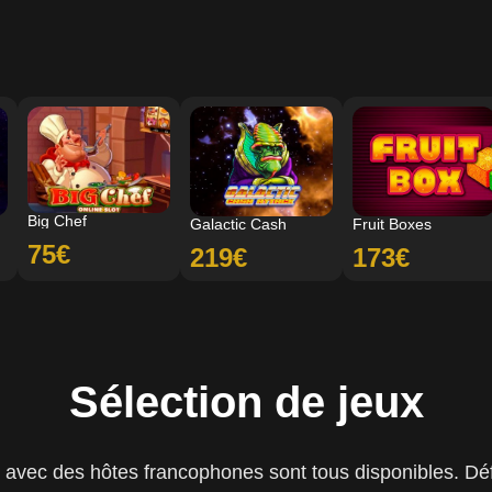
Crown And Anchor (Evoplay)
8 Lucky Charms
Monster Madness
130€
431€
231€
Sélection de jeux
t avec des hôtes francophones sont tous disponibles. Déf