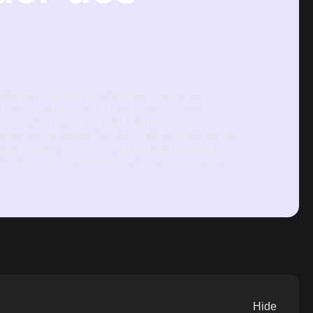
résentez une preuve d'identité. Cela vous
ins de 24 heures, et les demandes de cartes et
56 bits et un support par chat en direct 24
r effectuer un dépôt. Le dépôt minimum est de 10
 des comptes en euros. Des limites de pertes,
ns pour les joueurs débutants et expérimentés sur
Hide