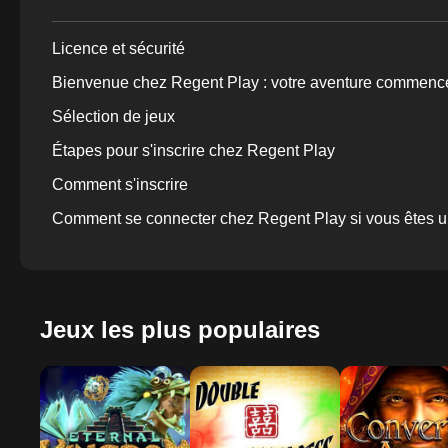
Licence et sécurité
Bienvenue chez Regent Play : votre aventure commence
Sélection de jeux
Étapes pour s'inscrire chez Regent Play
Comment s'inscrire
Comment se connecter chez Regent Play si vous êtes 
Instructions pour se connecter
Besoin d'aide tout de suite ?
Recommandations de jeux
Jeux les plus populaires
Jeux de table
Casino en direct
Variété de jeux