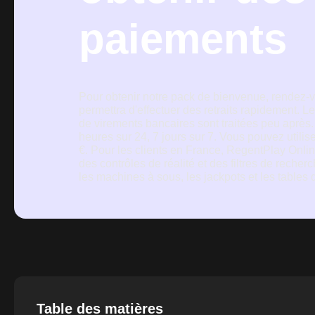
paiements
Pour obtenir notre pack de bienvenue, rendez-vo
permettra d'effectuer des retraits rapidement. 
de virements bancaires sont traitées peu après.
heures sur 24, 7 jours sur 7. Vous pouvez utili
€. Pour les clients en France, RegentPlay Onlin
des contrôles de réalité et des filtres de reche
les machines à sous, les jackpots et les tables 
Table des matières