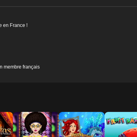
 en France !
un membre français