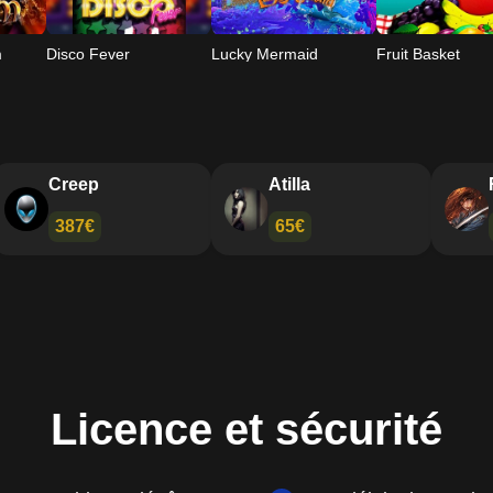
m
Disco Fever
Lucky Mermaid
Fruit Basket
Creep
Atilla
y
387€
65€
ement
Licence et sécurité
ons