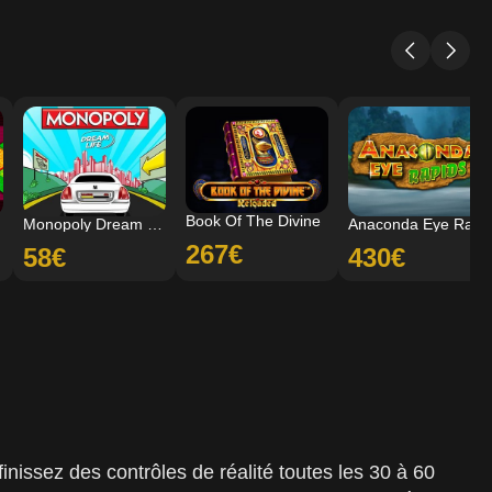
Lil Lady
French Roulette High Limit
Fruit Vs Candy
174€
166€
283€
inissez des contrôles de réalité toutes les 30 à 60