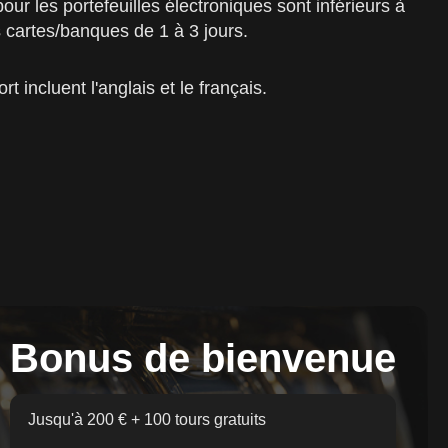
pour les portefeuilles électroniques sont inférieurs à
 cartes/banques de 1 à 3 jours.
 incluent l'anglais et le français.
Bonus de bienvenue
Jusqu'à 200 € + 100 tours gratuits