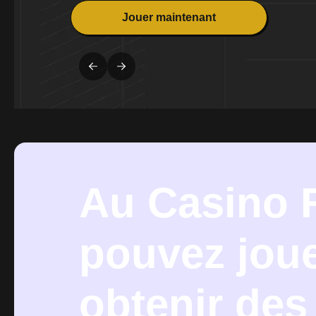
Jouer maintenant
Au Casino 
pouvez joue
obtenir des