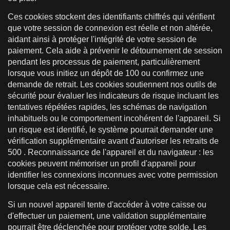
Ces cookies stockent des identifiants chiffrés qui vérifient
que votre session de connexion est réelle et non altérée,
aidant ainsi à protéger l'intégrité de votre session de
paiement. Cela aide à prévenir le détournement de session
pendant les processus de paiement, particulièrement
lorsque vous initiez un dépôt de 100 ou confirmez une
demande de retrait. Les cookies soutiennent nos outils de
sécurité pour évaluer les indicateurs de risque incluant les
tentatives répétées rapides, les schémas de navigation
inhabituels ou le comportement incohérent de l'appareil. Si
un risque est identifié, le système pourrait demander une
vérification supplémentaire avant d'autoriser les retraits de
500 . Reconnaissance de l'appareil et du navigateur : les
cookies peuvent mémoriser un profil d'appareil pour
identifier les connexions inconnues avec votre permission
lorsque cela est nécessaire.
Si un nouvel appareil tente d'accéder à votre caisse ou
d'effectuer un paiement, une validation supplémentaire
pourrait être déclenchée pour protéger votre solde. Les