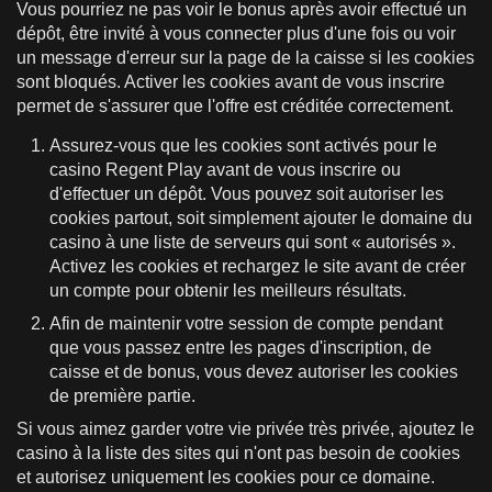
Vous pourriez ne pas voir le bonus après avoir effectué un
dépôt, être invité à vous connecter plus d'une fois ou voir
un message d'erreur sur la page de la caisse si les cookies
sont bloqués. Activer les cookies avant de vous inscrire
permet de s'assurer que l'offre est créditée correctement.
Assurez-vous que les cookies sont activés pour le
casino Regent Play avant de vous inscrire ou
d'effectuer un dépôt. Vous pouvez soit autoriser les
cookies partout, soit simplement ajouter le domaine du
casino à une liste de serveurs qui sont « autorisés ».
Activez les cookies et rechargez le site avant de créer
un compte pour obtenir les meilleurs résultats.
Afin de maintenir votre session de compte pendant
que vous passez entre les pages d'inscription, de
caisse et de bonus, vous devez autoriser les cookies
de première partie.
Si vous aimez garder votre vie privée très privée, ajoutez le
casino à la liste des sites qui n'ont pas besoin de cookies
et autorisez uniquement les cookies pour ce domaine.