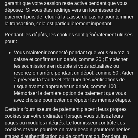
garantir que votre session reste active pendant que vous
déposez. Si vous êtes redirigé vers un fournisseur de
paiement puis de retour à la caisse du casino pour terminer
la transaction, cela est particulièrement important.
Pendant les dépôts, les cookies sont généralement utilisés
pour :
Vous maintenir connecté pendant que vous ouvrez la
caisse et confirmez un dépôt, comme 20 ; Empêcher
les soumissions en double si vous actualisez ou
revenez en arrière pendant un dépôt, comme 50 ; Aider
à prévenir la fraude et effectuer des vérifications de
risque avant d'approuver un dépôt, comme 100 ;
Mémoriser la dernière option de paiement que vous
avez choisie pour éviter de répéter les mêmes étapes.
Certains fournisseurs de paiement placent leurs propres
cookies sur votre ordinateur lorsque vous utilisez leurs
pages ou modules intégrés. Le fournisseur contrôle ces
cookies et vous pourriez en avoir besoin pour terminer les
étapes d'authentification ou de confirmation. Pendant un