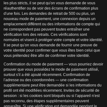
les plus stricts, il se peut qu'on vous demande de vous
réauthentifier ou de voir des écrans de confirmation plus
d'une fois. Les demandes de retrait de 500 ou plus, un
nouveau mode de paiement, une connexion depuis un
emplacement différent ou des informations de compte qui
ne correspondent pas peuvent toutes entraîner une
vérification lors des retraits. Ces vérifications sont
normales et visent à protéger votre compte et votre identité.
Il se peut qu'on vous demande de fournir une preuve de
votre identité pour confirmer que vous êtes bien celui que
vous prétendez être afin de confirmer votre identité.
Confirmation du mode de paiement — vous pourriez devoir
prouver que vous possédez le mode de paiement utilisé,
surtout s'il a été ajouté récemment. Confirmation de
l'adresse ou des coordonnées — une confirmation
supplémentaire peut être demandée si les informations du
profil ont été modifiées récemment. Invites de sécurité de
session : si les cookies sont bloqués ou si l'appareil n'est
pas reconnu, des étapes supplémentaires peuvent
apparaître. Si une vérification est demandée pendant le