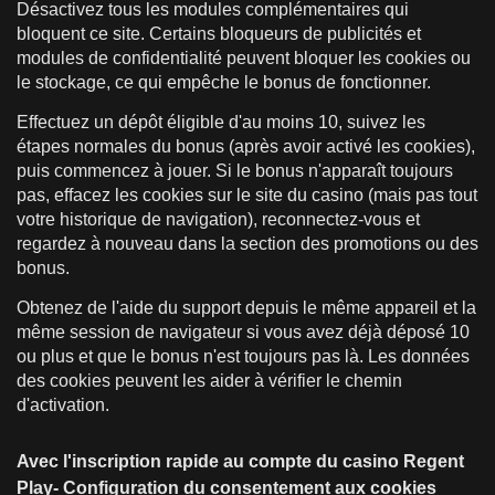
Désactivez tous les modules complémentaires qui
bloquent ce site. Certains bloqueurs de publicités et
modules de confidentialité peuvent bloquer les cookies ou
le stockage, ce qui empêche le bonus de fonctionner.
Effectuez un dépôt éligible d'au moins 10, suivez les
étapes normales du bonus (après avoir activé les cookies),
puis commencez à jouer. Si le bonus n'apparaît toujours
pas, effacez les cookies sur le site du casino (mais pas tout
votre historique de navigation), reconnectez-vous et
regardez à nouveau dans la section des promotions ou des
bonus.
Obtenez de l'aide du support depuis le même appareil et la
même session de navigateur si vous avez déjà déposé 10
ou plus et que le bonus n'est toujours pas là. Les données
des cookies peuvent les aider à vérifier le chemin
d'activation.
Avec l'inscription rapide au compte du casino Regent
Play- Configuration du consentement aux cookies