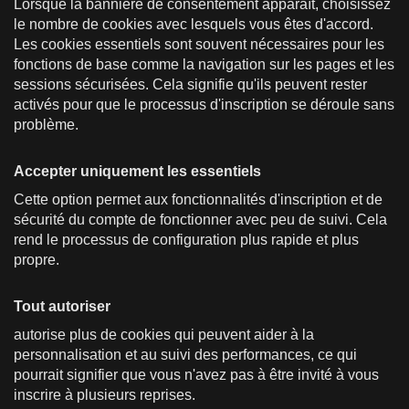
Lorsque la bannière de consentement apparaît, choisissez
le nombre de cookies avec lesquels vous êtes d'accord.
Les cookies essentiels sont souvent nécessaires pour les
fonctions de base comme la navigation sur les pages et les
sessions sécurisées. Cela signifie qu'ils peuvent rester
activés pour que le processus d'inscription se déroule sans
problème.
Accepter uniquement les essentiels
Cette option permet aux fonctionnalités d'inscription et de
sécurité du compte de fonctionner avec peu de suivi. Cela
rend le processus de configuration plus rapide et plus
propre.
Tout autoriser
autorise plus de cookies qui peuvent aider à la
personnalisation et au suivi des performances, ce qui
pourrait signifier que vous n'avez pas à être invité à vous
inscrire à plusieurs reprises.