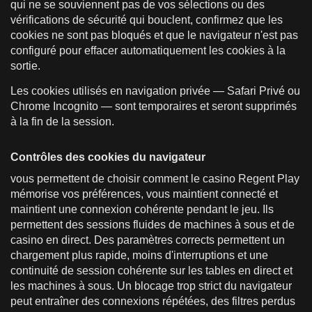
qui ne se souviennent pas de vos sélections ou des
vérifications de sécurité qui bouclent, confirmez que les
cookies ne sont pas bloqués et que le navigateur n'est pas
configuré pour effacer automatiquement les cookies à la
sortie.
Les cookies utilisés en navigation privée — Safari Privé ou
Chrome Incognito — sont temporaires et seront supprimés
à la fin de la session.
Contrôles des cookies du navigateur
vous permettent de choisir comment le casino Regent Play
mémorise vos préférences, vous maintient connecté et
maintient une connexion cohérente pendant le jeu. Ils
permettent des sessions fluides de machines à sous et de
casino en direct. Des paramètres corrects permettent un
chargement plus rapide, moins d'interruptions et une
continuité de session cohérente sur les tables en direct et
les machines à sous. Un blocage trop strict du navigateur
peut entraîner des connexions répétées, des filtres perdus