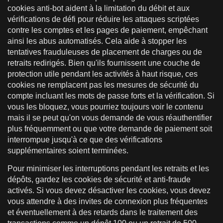
cookies anti-bot aident à la limitation du débit et aux
vérifications de défi pour réduire les attaques scriptées
contre les comptes et les pages de paiement, empêchant
ainsi les abus automatisés. Cela aide à stopper les
tentatives frauduleuses de placement de charges ou de
retraits redirigés. Bien qu'ils fournissent une couche de
protection utile pendant les activités à haut risque, ces
cookies ne remplacent pas les mesures de sécurité du
compte incluant les mots de passe forts et la vérification. Si
vous les bloquez, vous pourriez toujours voir le contenu
mais il se peut qu'on vous demande de vous réauthentifier
plus fréquemment ou que votre demande de paiement soit
interrompue jusqu'à ce que des vérifications
supplémentaires soient terminées.
Pour minimiser les interruptions pendant les retraits et les
dépôts, gardez les cookies de sécurité et anti-fraude
activés. Si vous devez désactiver les cookies, vous devez
vous attendre à des invites de connexion plus fréquentes
et éventuellement à des retards dans le traitement des