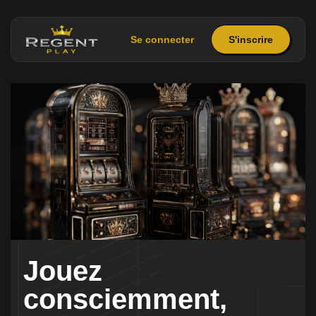
Se connecter
S'inscrire
Jouez
consciemment,