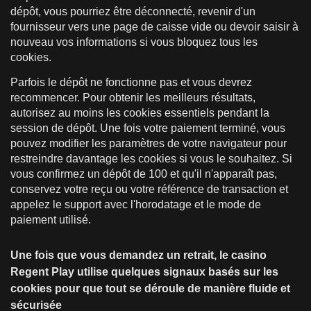
dépôt, vous pourriez être déconnecté, revenir d'un
fournisseur vers une page de caisse vide ou devoir saisir à
nouveau vos informations si vous bloquez tous les
cookies.
Parfois le dépôt ne fonctionne pas et vous devrez
recommencer. Pour obtenir les meilleurs résultats,
autorisez au moins les cookies essentiels pendant la
session de dépôt. Une fois votre paiement terminé, vous
pouvez modifier les paramètres de votre navigateur pour
restreindre davantage les cookies si vous le souhaitez. Si
vous confirmez un dépôt de 100 et qu'il n'apparaît pas,
conservez votre reçu ou votre référence de transaction et
appelez le support avec l'horodatage et le mode de
paiement utilisé.
Une fois que vous demandez un retrait, le casino
Regent Play utilise quelques signaux basés sur les
cookies pour que tout se déroule de manière fluide et
sécurisée