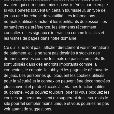
manière qui correspond mieux à vos intérêts, par exemple
si vous ouvrez souvent un certain fournisseur, un type de
jeu ou une fourchette de volatilité. Les informations
normales utilisées incluent les identifiants de session, les
paramètres de préférence, les éléments récemment
consultés et les signaux d'interaction comme les clics et
les visites de pages dans notre domaine.
Ce qu'ils ne font pas : afficher directement vos informations
de paiement, et ils ne sont pas destinés à stocker des
données privées comme les mots de passe complets. Ils
sont utilisés dans des endroits importants comme la
connexion, le compte, le lobby et les pages de découverte
de jeux. Les personnes qui bloquent les cookies utilisés
pour la sécurité et la connexion peuvent être déconnectées
plus souvent et perdre l'accès à certaines fonctionnalités
du compte. Vous pouvez toujours jouer si vous bloquez les
cookies qui personnalisent ou suggèrent des jeux, mais le
site pourrait sembler moins unique et vous pourriez ne pas
voir autant de suggestions.